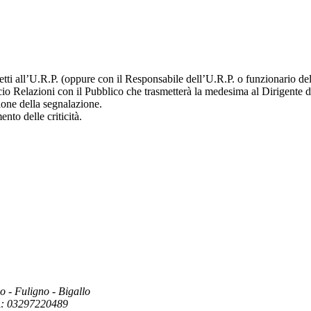
etti all’U.R.P. (oppure con il Responsabile dell’U.R.P. o funzionario de
icio Relazioni con il Pubblico che trasmetterà la medesima al Dirigente 
zione della segnalazione.
ento delle criticità.
o - Fuligno - Bigallo
A: 03297220489