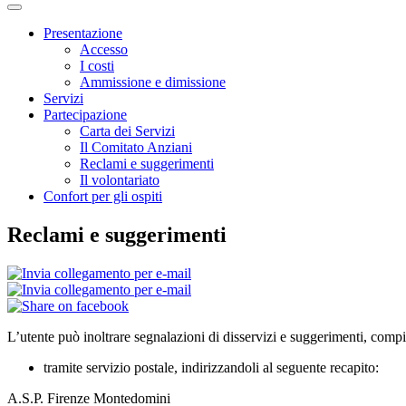
Presentazione
Accesso
I costi
Ammissione e dimissione
Servizi
Partecipazione
Carta dei Servizi
Il Comitato Anziani
Reclami e suggerimenti
Il volontariato
Confort per gli ospiti
Reclami e suggerimenti
L’utente può inoltrare segnalazioni di disservizi e suggerimenti, compi
tramite servizio postale, indirizzandoli al seguente recapito:
A.S.P. Firenze Montedomini