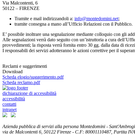
Via Malcontenti, 6
50122 – FIRENZE
Tramite e mail indirizzandoli a:
info@montedomini.net
;
tramite consegna a mano all’Ufficio Relazioni con il Pubblico.
E’ possibile inoltrare una segnalazione mediante colloquio con gli add
Alle segnalazioni verrà dato seguito con un’istruttoria a cura dell’Uff
provvedimenti; la risposta verrà fornita entro 30 gg. dalla data di rice
I responsabili dei servizi adotteranno le azioni correttive per il superam
Reclami e suggerimenti
Download
Scheda elogio/suggerimento.pdf
Scheda reclamo.pdf
dichiarazione di accessibilità
accessibilità
contatti
intranet
Azienda pubblica di servizi alla persona Montedomini - Sant'Ambrogi
via de Malcontenti 6,
50122
Firenze
- C.F: 80001110487, Partita IV