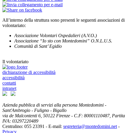
All’interno della struttura sono presenti le seguenti associazioni di
volontariato:
Associazione Volontari Ospedalieri (A.V.O.)
Associazione “Io sto con Montedomini” O.N.L.U.S.
Comunità di Sant’ Egidio
Il volontariato
dichiarazione di accessibilità
accessibilità
contatti
intranet
Azienda pubblica di servizi alla persona Montedomini -
Sant'Ambrogio - Fuligno - Bigallo
via de Malcontenti 6,
50122
Firenze
- C.F: 80001110487, Partita
IVA: 03297220489
Centralino: 055 23391
- E-mail:
segreteria@montedomini.net
-
Privacy