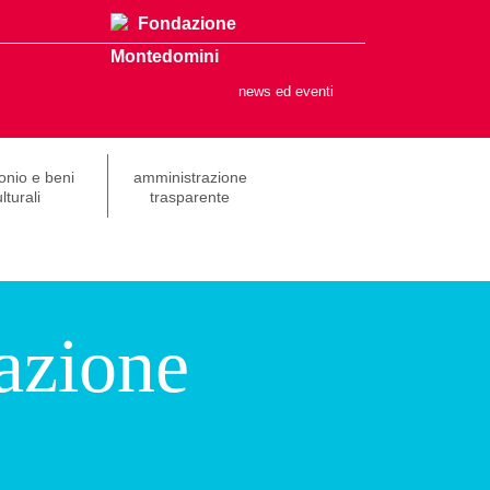
Fondazione
Montedomini
news ed eventi
onio e beni
amministrazione
lturali
trasparente
azione