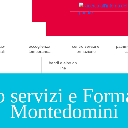
cio-
accoglienza
centro servizi e
patrim
ali
temporanea
formazione
cu
bandi e albo on
line
o servizi e Form
Montedomini