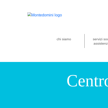
chi siamo
servizi so
assistenzi
Centr