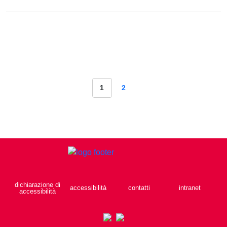
1
2
dichiarazione di
accessibilità
contatti
intranet
accessibilità