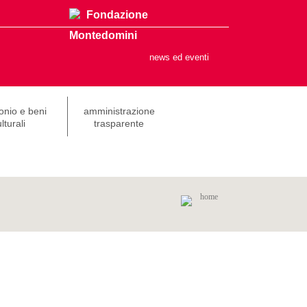
Fondazione
Montedomini
news ed eventi
onio e beni
amministrazione
lturali
trasparente
home