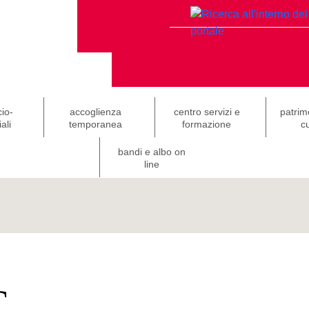
cio-
accoglienza
centro servizi e
patrim
ali
temporanea
formazione
cu
bandi e albo on
line
C