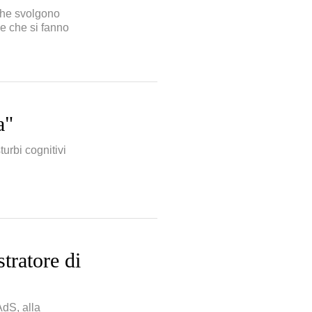
 che svolgono
ie che si fanno
a"
urbi cognitivi
tratore di
AdS, alla