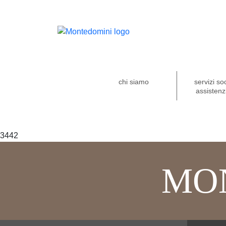
chi siamo
servizi so
assistenzi
3442
MO