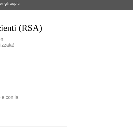
r gli ospiti
cienti (RSA)
on
izzata)
 e con la