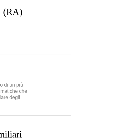
ti (RA)
o di un più
limatiche che
lare degli
miliari