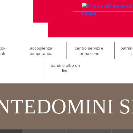
cio-
accoglienza
centro servizi e
patrim
ali
temporanea
formazione
cu
bandi e albo on
line
NTEDOMINI S